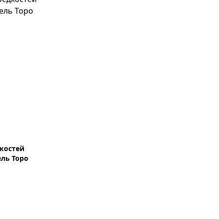
костей
ль Торо