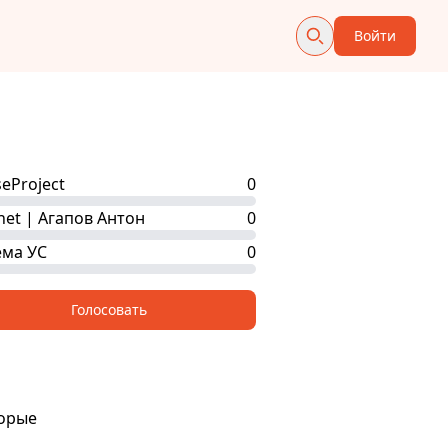
Войти
seProject
0
net | Агапов Антон
0
ма УС
0
Голосовать
торые