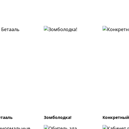
етааль
Зомболодка!
Конкретный