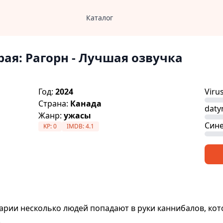
Каталог
рая: Рагорн
- Лучшая озвучка
Год:
2024
Viru
Страна:
Канада
daty
Жанр:
ужасы
Сине
KP:
0
IMDB:
4.1
арии несколько людей попадают в руки каннибалов, ко
.