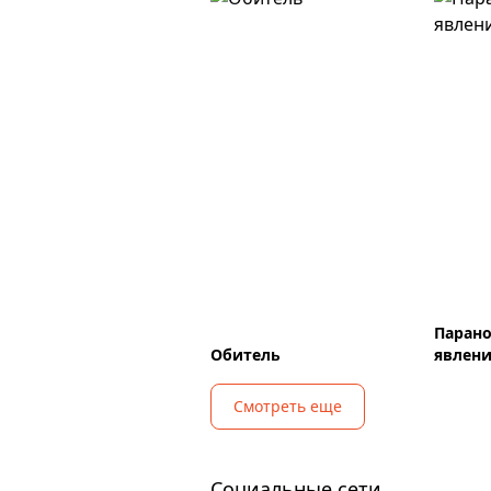
Паран
Обитель
явлен
Смотреть еще
Социальные сети