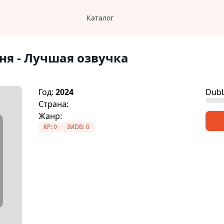
Каталог
ня
- Лучшая озвучка
Год:
2024
DubL
Страна:
Жанр:
KP:
0
IMDB:
0