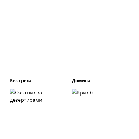
Без греха
Домина