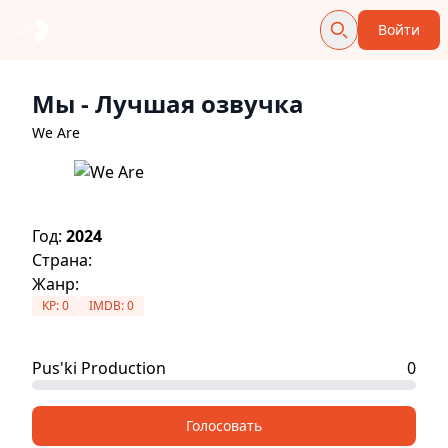
Войти
Мы
- Лучшая озвучка
We Are
Год:
2024
Страна:
Жанр:
KP:
0
IMDB:
0
Pus'ki Production
0
Голосовать