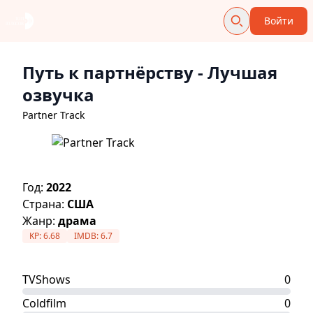
Войти
Путь к партнёрству
- Лучшая
озвучка
Partner Track
Год:
2022
Страна:
США
Жанр:
драма
KP:
6.68
IMDB:
6.7
TVShows
0
Coldfilm
0