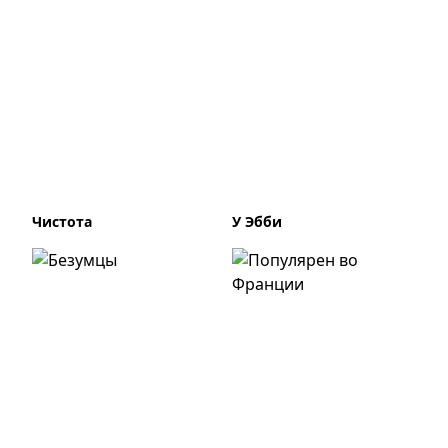
Чистота
У Эбби