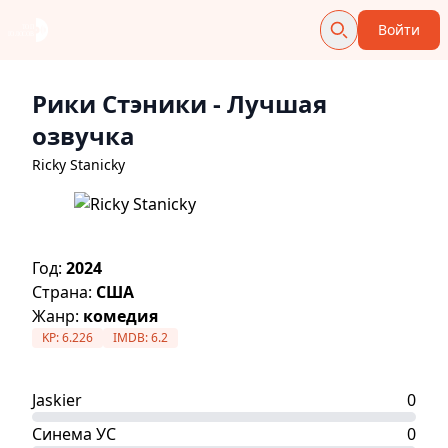
Войти
Рики Стэники
- Лучшая
озвучка
Ricky Stanicky
Год:
2024
Страна:
США
Жанр:
комедия
KP:
6.226
IMDB:
6.2
Jaskier
0
Синема УС
0