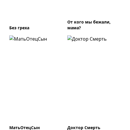
От кого мы бежали,
Без греха
мама?
МатьОтецСын
Доктор Смерть