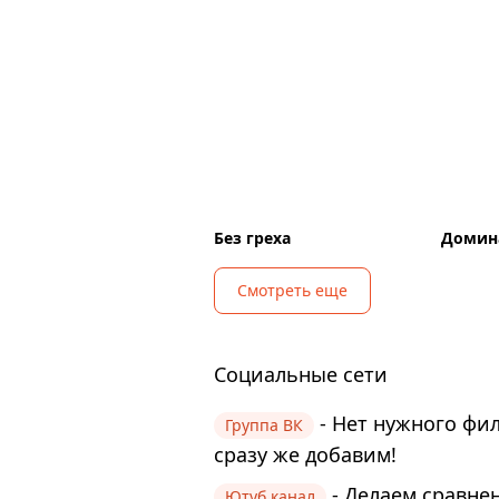
Без греха
Домин
Смотреть еще
Социальные сети
- Нет нужного фи
Группа ВК
сразу же добавим!
- Делаем сравнен
Ютуб канал