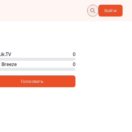
Войти
ik.TV
0
t Breeze
0
Голосовать