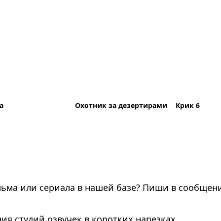
а
Охотник за дезертирами
Крик 6
льма или сериала в нашей базе? Пиши в сообщени
ия студий озвучек в коротких нарезках