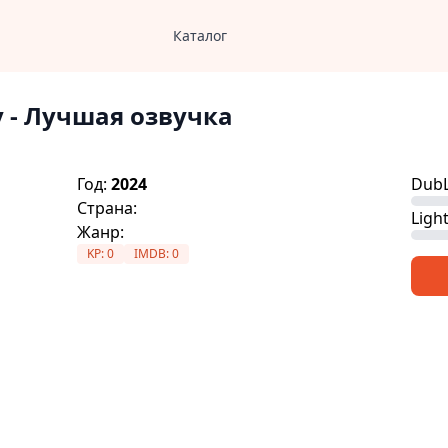
Каталог
у
- Лучшая озвучка
Год:
2024
DubL
Страна:
Ligh
Жанр:
KP:
0
IMDB:
0