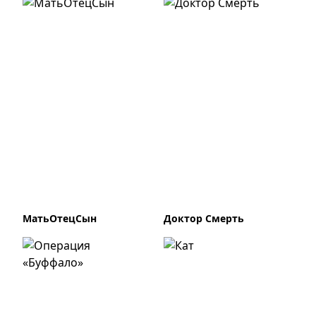
МатьОтецСын
Доктор Смерть