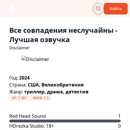
Войти
Все совпадения неслучайны
-
Лучшая озвучка
Disclaimer
Год:
2024
Страна:
США, Великобритания
Жанр:
триллер, драма, детектив
KP:
7.387
IMDB:
7.5
Red Head Sound
1
HDrezka Studio. 18+
0