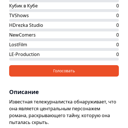
Кубик в Кубе
0
TVShows
0
HDrezka Studio
0
NewComers
0
LostFilm
0
LE-Production
0
Голосовать
Описание
Известная тележурналистка обнаруживает, что
она является центральным персонажем
романа, раскрывающего тайну, которую она
пыталась скрыть.